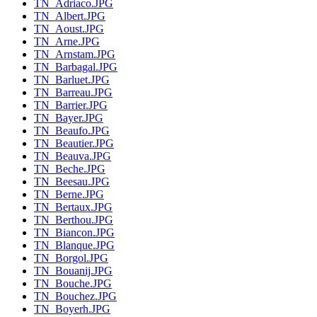
TN_Adriaco.JPG
TN_Albert.JPG
TN_Aoust.JPG
TN_Arne.JPG
TN_Arnstam.JPG
TN_Barbagal.JPG
TN_Barluet.JPG
TN_Barreau.JPG
TN_Barrier.JPG
TN_Bayer.JPG
TN_Beaufo.JPG
TN_Beautier.JPG
TN_Beauva.JPG
TN_Beche.JPG
TN_Beesau.JPG
TN_Berne.JPG
TN_Bertaux.JPG
TN_Berthou.JPG
TN_Biancon.JPG
TN_Blanque.JPG
TN_Borgol.JPG
TN_Bouanij.JPG
TN_Bouche.JPG
TN_Bouchez.JPG
TN_Boyerh.JPG