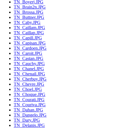
TN_Boyerj.JPG
TN_Brain2n.JPG
TN_Brossa.JPG
TN_Buttner.JPG
TN_Caby.JPG
TN_Caillam.JPG
TN_Caillap.JPG
TN_Capill.JPG
TN_Capisan.JPG
TN_Cardoen.JPG
TN_Caroit.JPG
TN_Castan.JPG
TN_Cauchy.JPG
TN_Chanel.JPG
TN_Chenail.JPG
TN_Cherbuy.JPG
TN_Chevre.JPG
TN_Choel.JPG
TN_Choque.JPG
TN_Courati.JPG
TN_Couriva.JPG
TN_Dahan.JPG
TN_Dangelo.JPG
TN_Dary.JPG
TN_Delanis.JPG