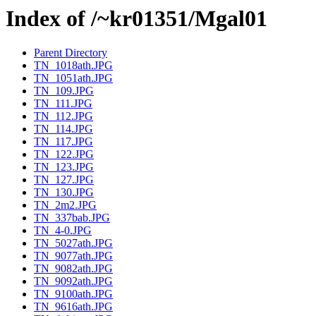
Index of /~kr01351/Mgal01
Parent Directory
TN_1018ath.JPG
TN_1051ath.JPG
TN_109.JPG
TN_111.JPG
TN_112.JPG
TN_114.JPG
TN_117.JPG
TN_122.JPG
TN_123.JPG
TN_127.JPG
TN_130.JPG
TN_2m2.JPG
TN_337bab.JPG
TN_4-0.JPG
TN_5027ath.JPG
TN_9077ath.JPG
TN_9082ath.JPG
TN_9092ath.JPG
TN_9100ath.JPG
TN_9616ath.JPG